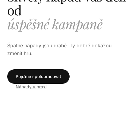
od
automaticky se měnící 
úspěšné kampaně
Špatné nápady jsou drahé. Ty dobré dokážou
změnit hru.
Pojďme spolupracovat
Nápady v praxi