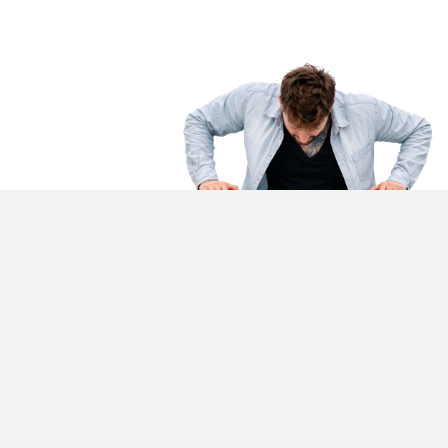
Bez nápadu vás stojí
marketing víc, než by měl
Nějak se to vymyslí
není strategie. Dobrý nápad šetří
rozpočet a vytváří hodnotu.